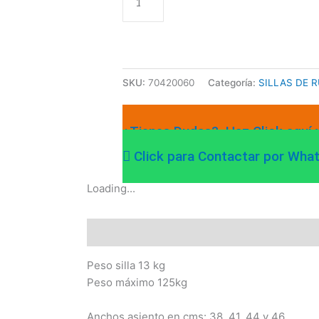
AÑADIR AL CARRI
SKU:
70420060
Categoría:
SILLAS DE 
¿Tienes Dudas?. Haz Click aquí
Click para Contactar por Wha
Loading...
Descripción
Información adicional
Peso silla 13 kg
Peso máximo 125kg
Anchos asiento en cms: 38, 41, 44 y 46