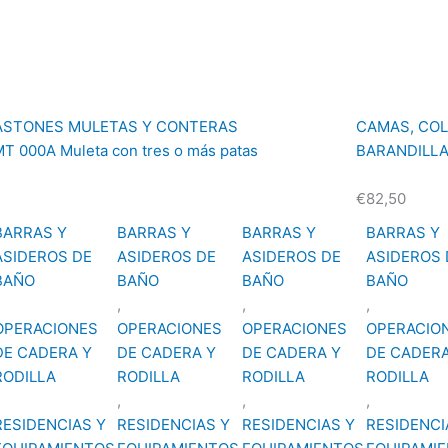
ASTONES MULETAS Y CONTERAS
CAMAS, CO
T 000A Muleta con tres o más patas
BARANDILLA
€
82,50
BARRAS Y
BARRAS Y
BARRAS Y
BARRAS Y
ASIDEROS DE
ASIDEROS DE
ASIDEROS DE
ASIDEROS 
BAÑO
BAÑO
BAÑO
BAÑO
,
,
,
OPERACIONES
OPERACIONES
OPERACIONES
OPERACIO
DE CADERA Y
DE CADERA Y
DE CADERA Y
DE CADERA
RODILLA
RODILLA
RODILLA
RODILLA
,
,
,
RESIDENCIAS Y
RESIDENCIAS Y
RESIDENCIAS Y
RESIDENCI