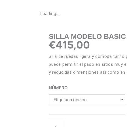
SILLA
Loading...
MODELO
BASIC
RUEDA
SILLA MODELO BASIC
DE
€
415,00
300mm
PLEGABLE
Silla de ruedas ligera y comoda tanto
FORTA
puede permitir el paso en sitios muy e
cantidad
y reducidas dimensiones así como en 
NÚMERO