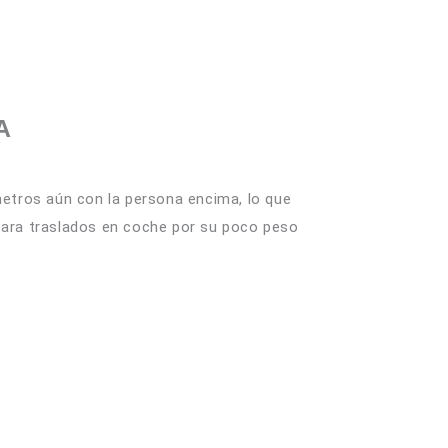
A
metros aún con la persona encima, lo que
l para traslados en coche por su poco peso