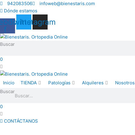
Ir
942083506
infoweb@bienestaris.com
al
Dónde estamos
contenido
ebook-
Twitter
Instagram
f
Buscar
0
Inicio
TIENDA
Patologías
Alquileres
Nosotros
Buscar
0
CONTÁCTANOS