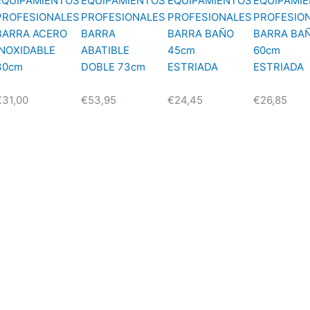
EQUIPAMIENTOS
EQUIPAMIENTOS
EQUIPAMIENTOS
EQUIPAMI
PROFESIONALES
PROFESIONALES
PROFESIONALES
PROFESIO
BARRA ACERO
BARRA
BARRA BAÑO
BARRA BA
INOXIDABLE
ABATIBLE
45cm
60cm
30cm
DOBLE 73cm
ESTRIADA
ESTRIADA
€
31,00
€
53,95
€
24,45
€
26,85