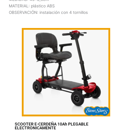
MATERIAL: plástico ABS
OBSERVACIÓN: instalación con 4 tornillos
SCOOTER E-CERDEÑA 10Ah PLEGABLE
EAN 
ELECTRONICAMENTE
altu
adul