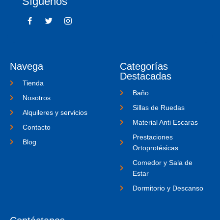
Síguenos
F
T
I
a
w
c
c
i
o
e
t
n
b
t
-
o
e
i
o
r
n
Navega
Categorías
k
s
-
t
Destacadas
f
a
Tienda
g
Baño
r
Nosotros
a
Sillas de Ruedas
m
Alquileres y servicios
-
Material Anti Escaras
1
Contacto
Prestaciones
Blog
Ortoprotésicas
Comedor y Sala de
Estar
Dormitorio y Descanso