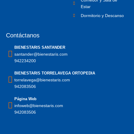
Comedor y Sala de
Estar
Dormitorio y Descanso
Contáctanos
BIENESTARIS SANTANDER
santander@bienestaris.com
942234200
BIENESTARIS TORRELAVEGA ORTOPEDIA
torrelavega@bienestaris.com
942083506
Página Web
infoweb@bienestaris.com
942083506