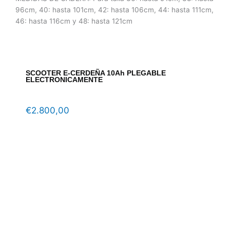
96cm, 40: hasta 101cm, 42: hasta 106cm, 44: hasta 111cm,
46: hasta 116cm y 48: hasta 121cm
SCOOTER E-CERDEÑA 10Ah PLEGABLE
ELECTRONICAMENTE
€
2.800,00
EAN 
altu
adul