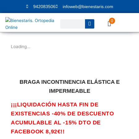
Ir
942083506
infoweb@bienestaris.com
al
contenido
0
Buscar
Loading...
BRAGA INCONTINENCIA ELÁSTICA E
IMPERMEABLE
¡¡¡LIQUIDACIÓN HASTA FIN DE
EXISTENCIAS -40% DE DESCUENTO
ACUMULABLE AL -15% DTO DE
FACEBOOK 8,92€!!