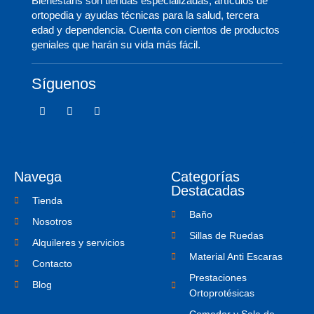
Bienestaris son tiendas especializadas, artículos de
ortopedia y ayudas técnicas para la salud, tercera
edad y dependencia. Cuenta con cientos de productos
geniales que harán su vida más fácil.
Síguenos
F
T
I
a
w
c
c
i
o
e
t
n
b
t
-
o
e
i
o
r
n
Navega
Categorías
k
s
-
t
Destacadas
f
a
Tienda
g
Baño
r
Nosotros
a
Sillas de Ruedas
m
Alquileres y servicios
-
Material Anti Escaras
1
Contacto
Prestaciones
Blog
Ortoprotésicas