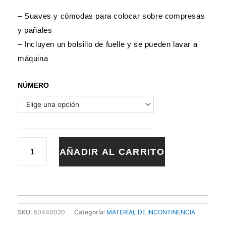
– Suaves y cómodas para colocar sobre compresas
y pañales
– Incluyen un bolsillo de fuelle y se pueden lavar a
máquina
BRAGA
NÚMERO
INCONTINENCIA
ELÁSTICA
E
IMPERMEABLE
cantidad
AÑADIR AL CARRITO
SKU:
80440020
Categoría:
MATERIAL DE INCONTINENCIA