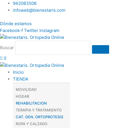
Ir
Rango
942083506
al
de
infoweb@bienestaris.com
contenido
precios:
Dónde estamos
desde
Facebook-f
Twitter
Instagram
€450,00
hasta
€490,00
Buscar
0
Inicio
TIENDA
MOVILIDAD
HOGAR
REHABILITACION
TERAPIA Y TRATAMIENTO
CAT. GEN. ORTOPROTESIS
ROPA Y CALZADO