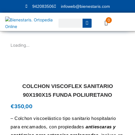
Ir
942083506
infoweb@bienestaris.com
al
contenido
0
Buscar
Loading...
COLCHON VISCOFLEX SANITARIO
90X190X15 FUNDA POLIURETANO
€
350,00
– Colchon viscoelástico tipo sanitario hospitalario
para encamados, con propiedades
antiescaras y