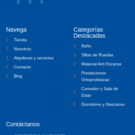
a
w
c
c
i
o
e
t
n
b
t
-
o
e
i
o
r
n
Navega
Categorías
k
s
-
t
Destacadas
f
a
Tienda
g
Baño
r
Nosotros
a
Sillas de Ruedas
m
Alquileres y servicios
-
Material Anti Escaras
1
Contacto
Prestaciones
Blog
Ortoprotésicas
Comedor y Sala de
Estar
Dormitorio y Descanso
Contáctanos