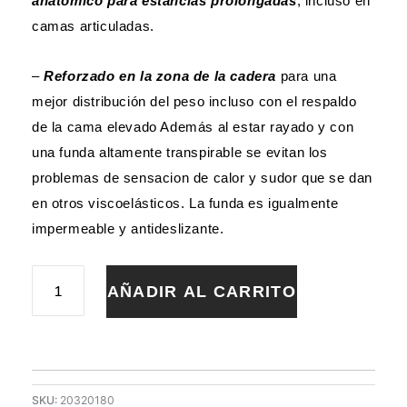
anatómico para estancias prolongadas
, incluso en
camas articuladas.
–
Reforzado en la zona de la cadera
para una
mejor distribución del peso incluso con el respaldo
de la cama elevado Además al estar rayado y con
una funda altamente transpirable se evitan los
problemas de sensacion de calor y sudor que se dan
en otros viscoelásticos. La funda es igualmente
impermeable y antideslizante.
COLCHON
AÑADIR AL CARRITO
VISCOFLEX
SANITARIO
90X190X15
FUNDA
POLIURETANO
cantidad
SKU:
20320180