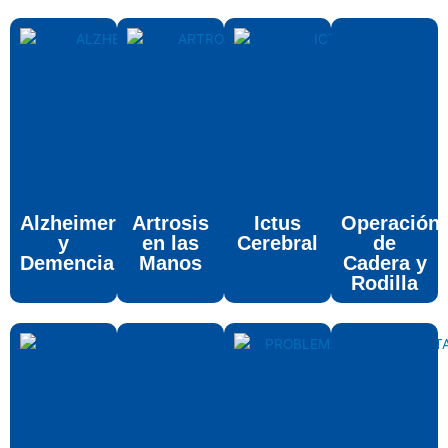
Alzheimer
Artrosis
Ictus
Operación
y
en las
Cerebral
de
Demencia
Manos
Cadera y
Rodilla