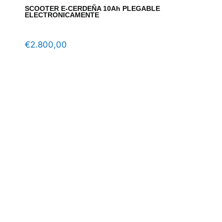
SCOOTER E-CERDEÑA 10Ah PLEGABLE
ELECTRONICAMENTE
€
2.800,00
EAN 
altu
adul