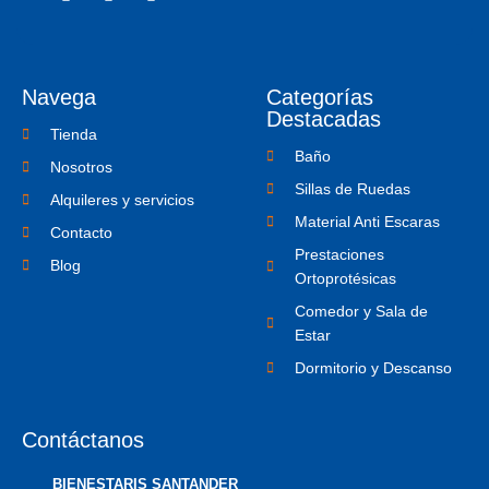
a
w
c
c
i
o
e
t
n
b
t
-
o
e
i
o
r
n
Navega
Categorías
k
s
-
t
Destacadas
f
a
Tienda
g
Baño
r
Nosotros
a
Sillas de Ruedas
m
Alquileres y servicios
-
Material Anti Escaras
1
Contacto
Prestaciones
Blog
Ortoprotésicas
Comedor y Sala de
Estar
Dormitorio y Descanso
Contáctanos
BIENESTARIS SANTANDER