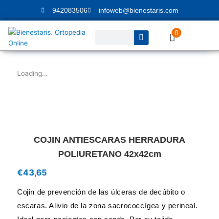
Ir
942083506
infoweb@bienestaris.com
al
contenido
0
Buscar
Loading...
COJIN ANTIESCARAS HERRADURA
POLIURETANO 42x42cm
€
43,65
Cojin de prevención de las úlceras de decúbito o
escaras. Alivio de la zona sacrococcígea y perineal.