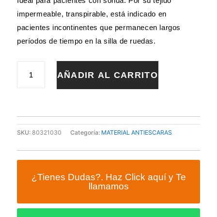
Ideal para pacientes con sonda. Por su tejido
impermeable, transpirable, está indicado en
pacientes incontinentes que permanecen largos
períodos de tiempo en la silla de ruedas.
COJIN
AÑADIR AL CARRITO
ANTIESCARAS
HERRADURA
POLIURETANO
42x42cm
cantidad
SKU:
80321030
Categoría:
MATERIAL ANTIESCARAS
¿Tienes Dudas?. Haz Click aquí y Te
llamamos