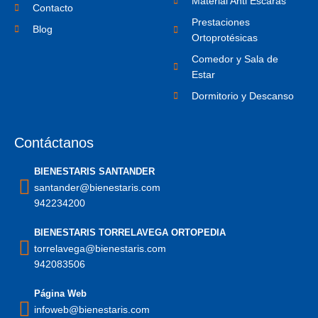
Material Anti Escaras
1
Contacto
Prestaciones
Blog
Ortoprotésicas
Comedor y Sala de
Estar
Dormitorio y Descanso
Contáctanos
BIENESTARIS SANTANDER
santander@bienestaris.com
942234200
BIENESTARIS TORRELAVEGA ORTOPEDIA
torrelavega@bienestaris.com
942083506
Página Web
infoweb@bienestaris.com