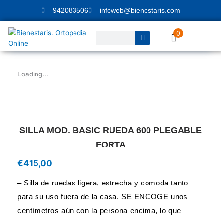
Ir
942083506
infoweb@bienestaris.com
al
contenido
0
Buscar
Loading...
SILLA MOD. BASIC RUEDA 600 PLEGABLE
FORTA
€
415,00
– Silla de ruedas ligera, estrecha y comoda tanto
para su uso fuera de la casa. SE ENCOGE unos
centímetros aún con la persona encima, lo que