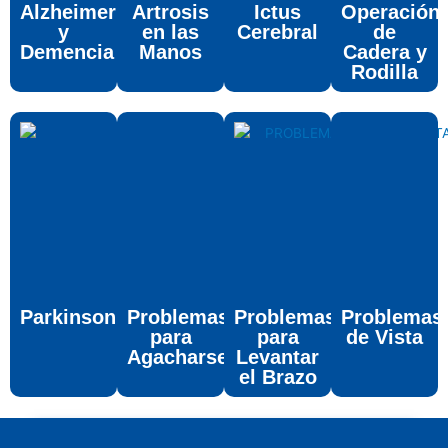
Alzheimer
Artrosis
Ictus
Operación
y
en las
Cerebral
de
Demencia
Manos
Cadera y
Rodilla
Parkinson
Problemas
Problemas
Problemas
para
para
de Vista
Agacharse
Levantar
el Brazo