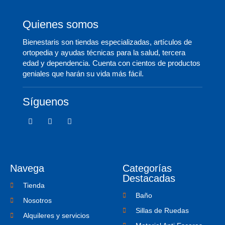
Quienes somos
Bienestaris son tiendas especializadas, artículos de
ortopedia y ayudas técnicas para la salud, tercera
edad y dependencia. Cuenta con cientos de productos
geniales que harán su vida más fácil.
Síguenos
F
T
I
a
w
c
c
i
o
e
t
n
b
t
-
o
e
i
o
r
n
Navega
Categorías
k
s
-
t
Destacadas
f
a
Tienda
g
Baño
r
Nosotros
a
Sillas de Ruedas
m
Alquileres y servicios
-