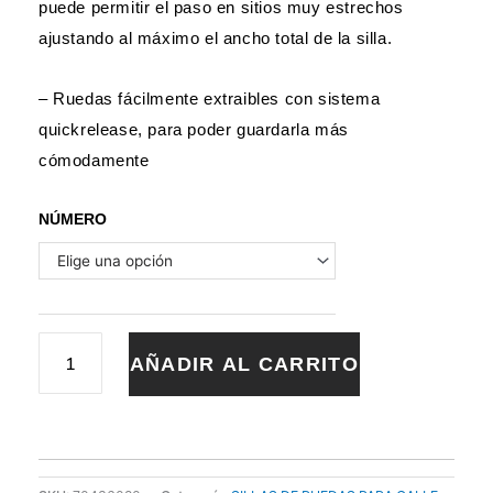
puede permitir el paso en sitios muy estrechos
ajustando al máximo el ancho total de la silla.
– Ruedas fácilmente extraibles con sistema
quickrelease, para poder guardarla más
cómodamente
SILLA
NÚMERO
MOD.
BASIC
RUEDA
600
PLEGABLE
FORTA
AÑADIR AL CARRITO
cantidad