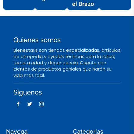
el Brazo
Quienes somos
Bienestaris son tiendas especializadas, artículos
de ortopedia y ayudas técnicas para la salud,
tercera edad y dependencia. Cuenta con
cientos de productos geniales que harán su
vida más fácil.
Síguenos
F
T
I
a
w
c
c
i
o
e
t
n
b
t
-
o
e
i
o
r
n
Navega
Categorías
k
s