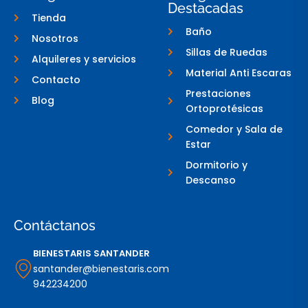
Destacadas
-
t
Tienda
f
a
g
Baño
Nosotros
r
a
Sillas de Ruedas
Alquileres y servicios
m
-
Material Anti Escaras
Contacto
1
Prestaciones
Blog
Ortoprotésicas
Comedor y Sala de
Estar
Dormitorio y
Descanso
Contáctanos
BIENESTARIS SANTANDER
santander@bienestaris.com
942234200