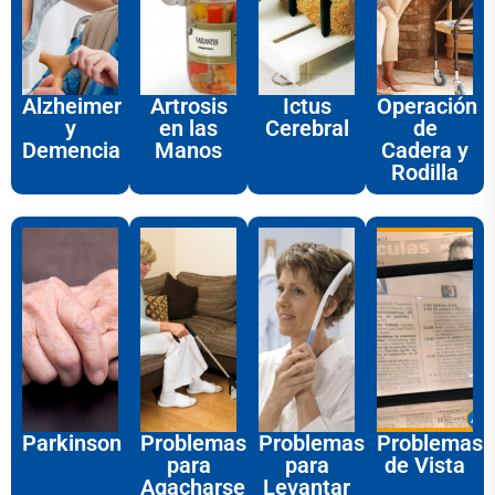
Alzheimer
Artrosis
Ictus
Operación
y
en las
Cerebral
de
Demencia
Manos
Cadera y
Rodilla
Parkinson
Problemas
Problemas
Problemas
para
para
de Vista
Agacharse
Levantar