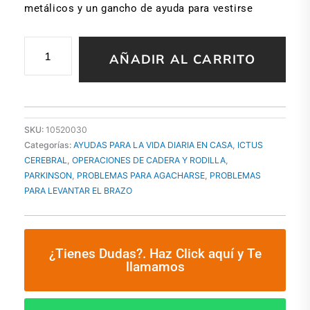
metálicos y un gancho de ayuda para vestirse
PINZA
AÑADIR AL CARRITO
PRESION
ECONOMICA
75cm
LONGITUD
cantidad
SKU:
10520030
Categorías:
AYUDAS PARA LA VIDA DIARIA EN CASA
,
ICTUS
CEREBRAL
,
OPERACIONES DE CADERA Y RODILLA
,
PARKINSON
,
PROBLEMAS PARA AGACHARSE
,
PROBLEMAS
PARA LEVANTAR EL BRAZO
¿Tienes Dudas?. Haz Click aquí y Te
llamamos