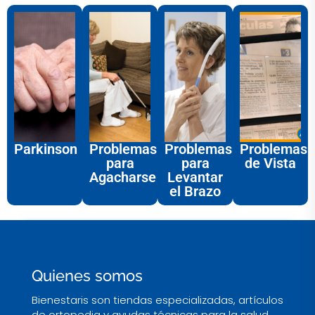
Parkinson
Problemas
Problemas
Problemas
para
para
de Vista
Agacharse
Levantar
el Brazo
Quienes somos
Bienestaris son tiendas especializadas, artículos
de ortopedia y ayudas técnicas para la salud,