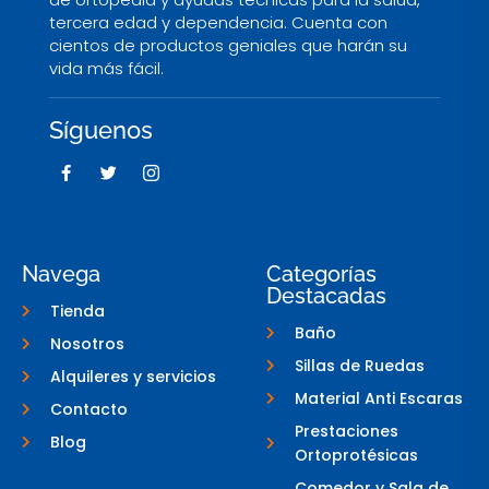
tercera edad y dependencia. Cuenta con
cientos de productos geniales que harán su
vida más fácil.
Síguenos
F
T
I
a
w
c
c
i
o
e
t
n
b
t
-
o
e
i
o
r
n
Navega
Categorías
k
s
Destacadas
-
t
Tienda
f
a
g
Baño
Nosotros
r
a
Sillas de Ruedas
Alquileres y servicios
m
-
Material Anti Escaras
Contacto
1
Prestaciones
Blog
Ortoprotésicas
Comedor y Sala de