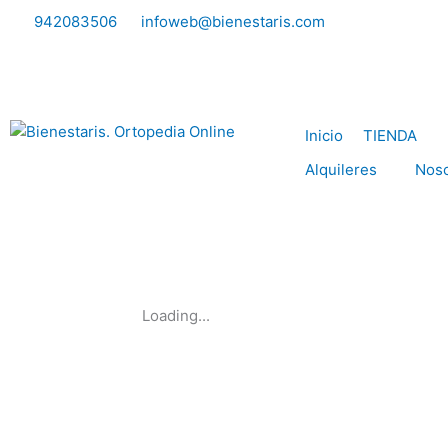
Ir
942083506
infoweb@bienestaris.com
al
contenido
Inicio
TIENDA
Alquileres
Noso
Loading...