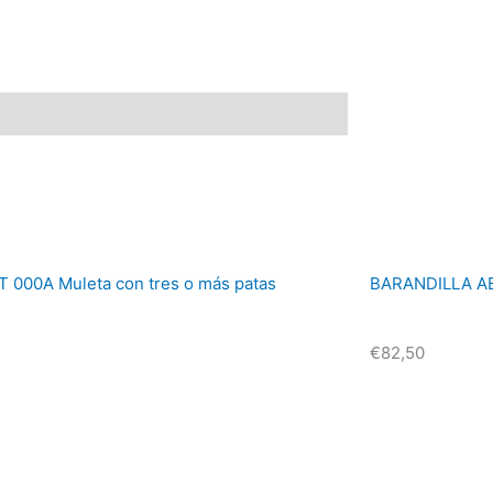
 000A Muleta con tres o más patas
BARANDILLA AB
€
82,50