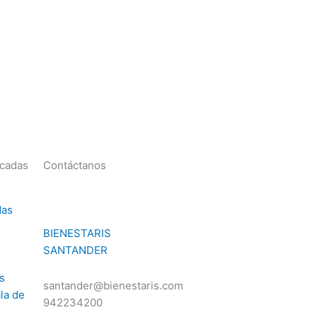
acadas
Contáctanos
das
BIENESTARIS
SANTANDER
s
santander@bienestaris.com
la de
942234200