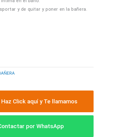
e íntima en el baño.
nsportar y de quitar y poner en la bañera.
L CARRITO
BAÑERA
 Haz Click aquí y Te llamamos
 Contactar por WhatsApp