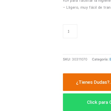
«U» para facilitar la higien
– Lligero, muy fácil de tra
ASIENTO
AÑADIR A
BAÑERA
GIRATORIO
EN
"U"
cantidad
SKU:
30311070
Categoría:
¿Tienes Dudas?.
Click para