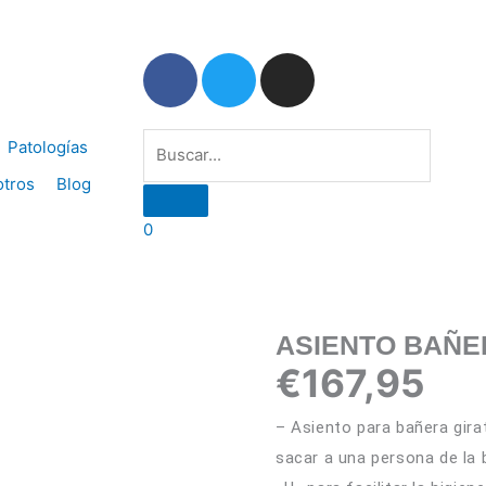
Dónde estam
F
T
I
a
w
n
c
i
s
Buscar
e
t
t
Patologías
b
t
a
tros
Blog
o
e
g
o
r
r
0
k
a
-
m
f
ASIENTO BAÑE
€
167,95
– Asiento para bañera gira
sacar a una persona de la 