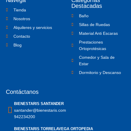
Navega
Categorías
k
s
-
t
Destacadas
f
a
Tienda
g
Baño
r
Nosotros
a
Sillas de Ruedas
m
Alquileres y servicios
-
Material Anti Escaras
1
Contacto
Prestaciones
Blog
Ortoprotésicas
Comedor y Sala de
Estar
Dormitorio y Descanso
Contáctanos
BIENESTARIS SANTANDER
santander@bienestaris.com
942234200
BIENESTARIS TORRELAVEGA ORTOPEDIA