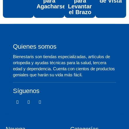
para
para
de Vista
Agacharse
Levantar
el Brazo
Quienes somos
Bienestaris son tiendas especializadas, artículos de
ortopedia y ayudas técnicas para la salud, tercera
edad y dependencia. Cuenta con cientos de productos
geniales que harán su vida más fácil.
Síguenos
F
T
I
a
w
c
c
i
o
e
t
n
b
t
-
o
e
i
o
r
n