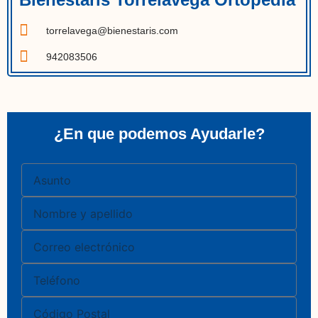
torrelavega@bienestaris.com
942083506
¿En que podemos Ayudarle?
Asunto
Nombre
Correo
electrónico
Teléfono
Código