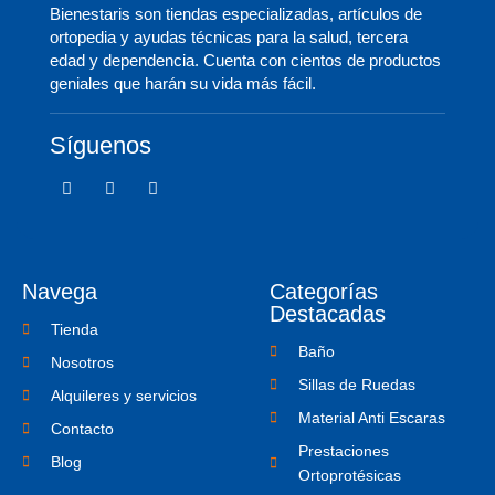
Bienestaris son tiendas especializadas, artículos de
ortopedia y ayudas técnicas para la salud, tercera
edad y dependencia. Cuenta con cientos de productos
geniales que harán su vida más fácil.
Síguenos
F
T
I
a
w
c
c
i
o
e
t
n
b
t
-
o
e
i
o
r
n
Navega
Categorías
k
s
-
t
Destacadas
f
a
Tienda
g
Baño
r
Nosotros
a
Sillas de Ruedas
m
Alquileres y servicios
-
Material Anti Escaras
1
Contacto
Prestaciones
Blog
Ortoprotésicas