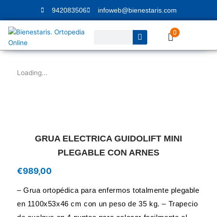
Ir
942083506
infoweb@bienestaris.com
al
contenido
0
Buscar
Loading...
GRUA ELECTRICA GUIDOLIFT MINI
PLEGABLE CON ARNES
€
989,00
– Grua ortopédica para enfermos totalmente plegable
en 1100x53x46 cm con un peso de 35 kg. – Trapecio