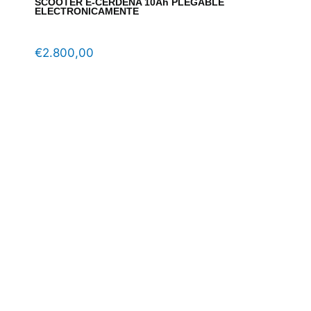
SCOOTER E-CERDEÑA 10Ah PLEGABLE
ELECTRONICAMENTE
€
2.800,00
EAN 
altu
adul