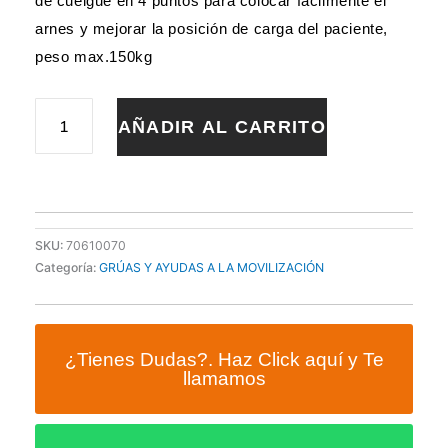
de cuelgue en 4 puntos para colocar facilmente el
arnes y mejorar la posición de carga del paciente,
peso max.150kg
GRUA
AÑADIR AL CARRITO
ELECTRICA
GUIDOLIFT
MINI
PLEGABLE
CON
ARNES
SKU:
70610070
cantidad
Categoría:
GRÚAS Y AYUDAS A LA MOVILIZACIÓN
¿Tienes Dudas?. Haz Click aquí y Te
llamamos