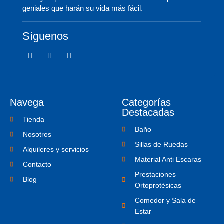
geniales que harán su vida más fácil.
Síguenos
F
T
I
a
w
c
c
i
o
e
t
n
b
t
-
o
e
i
o
r
n
Navega
Categorías
k
s
-
t
Destacadas
f
a
Tienda
g
Baño
r
Nosotros
a
Sillas de Ruedas
m
Alquileres y servicios
-
Material Anti Escaras
1
Contacto
Prestaciones
Blog
Ortoprotésicas
Comedor y Sala de
Estar