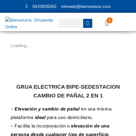
Ir
942083506
infoweb@bienestaris.com
al
contenido
0
Buscar
Loading...
GRUA ELECTRICA BIPE-SEDESTACION
CAMBIO DE PAÑAL 2 EN 1
–
Elevación y cambio de pañal
en una misma
plataforma
ideal
p
ara uso domiciliario.
– Facilita la incorporación o
elevación de una
persona desde cualquier tipo de superfície
,