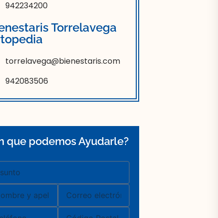
942234200
enestaris Torrelavega
topedia
torrelavega@bienestaris.com
942083506
n que podemos Ayudarle?
nto
bre
Correo
electrónico
éfono
Código