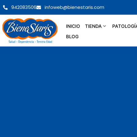
Ir
942083506
infoweb@bienestaris.com
al
contenido
INICIO
TIENDA
PATOLOGÍ
BLOG