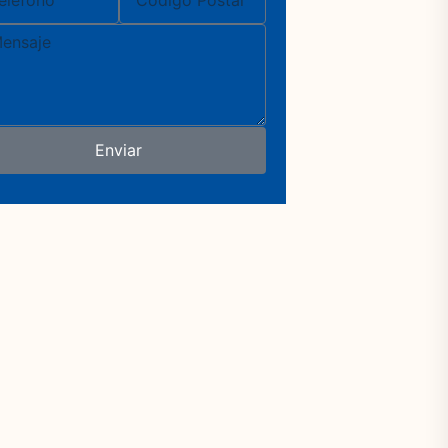
Postal
saje
Enviar
ABATIBLE DOBLE 73cm