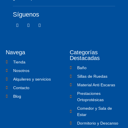
Síguenos
F
T
I
a
w
c
c
i
o
e
t
n
b
t
-
o
e
i
o
r
n
Navega
Categorías
k
s
-
t
Destacadas
f
a
Tienda
g
Baño
r
Nosotros
a
Sillas de Ruedas
m
Alquileres y servicios
-
Material Anti Escaras
1
Contacto
Prestaciones
Blog
Ortoprotésicas
Comedor y Sala de
Estar
Dormitorio y Descanso