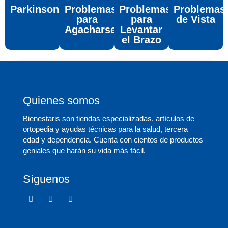
Parkinson
Problemas
Problemas
Problemas
para
para
de Vista
Agacharse
Levantar
el Brazo
Quienes somos
Bienestaris son tiendas especializadas, artículos de
ortopedia y ayudas técnicas para la salud, tercera
edad y dependencia. Cuenta con cientos de productos
geniales que harán su vida más fácil.
Síguenos
F
T
I
a
w
c
c
i
o
e
t
n
b
t
-