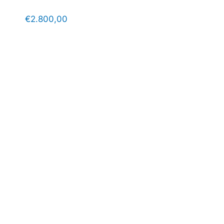
€
2.800,00
EAN 
altu
adul