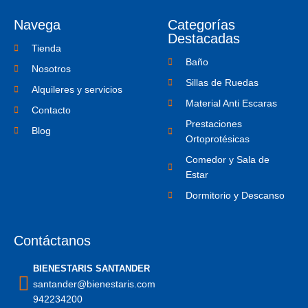
o
e
i
o
r
n
Navega
Categorías
k
s
-
t
Destacadas
f
a
Tienda
g
Baño
r
Nosotros
a
Sillas de Ruedas
m
Alquileres y servicios
-
Material Anti Escaras
1
Contacto
Prestaciones
Blog
Ortoprotésicas
Comedor y Sala de
Estar
Dormitorio y Descanso
Contáctanos
BIENESTARIS SANTANDER
santander@bienestaris.com
942234200