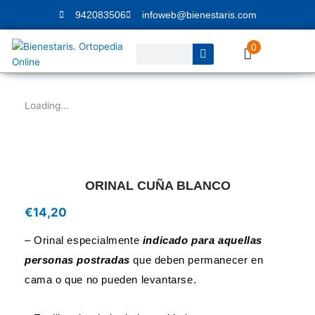
Ir
942083506
infoweb@bienestaris.com
al
contenido
0
Buscar
Loading...
ORINAL CUÑA BLANCO
€
14,20
– Orinal especialmente
indicado para aquellas
personas postradas
que deben permanecer en
cama o que no pueden levantarse.