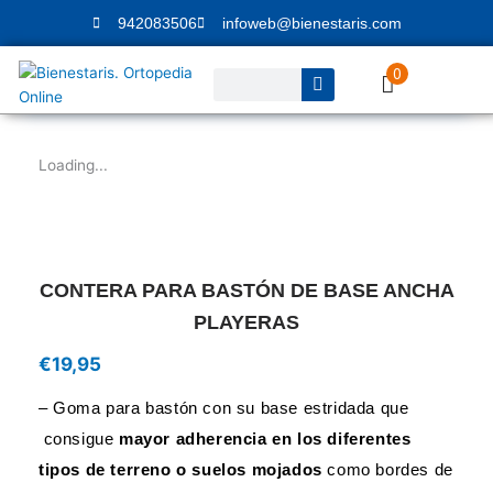
Ir
942083506
infoweb@bienestaris.com
al
contenido
0
Buscar
Loading...
CONTERA PARA BASTÓN DE BASE ANCHA
PLAYERAS
€
19,95
– Goma para bastón con su base estridada que
consigue
mayor adherencia en los diferentes
tipos de terreno o suelos mojados
como bordes de