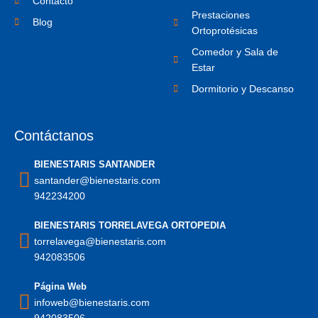
1
Contacto
Prestaciones
Blog
Ortoprotésicas
Comedor y Sala de
Estar
Dormitorio y Descanso
Contáctanos
BIENESTARIS SANTANDER
santander@bienestaris.com
942234200
BIENESTARIS TORRELAVEGA ORTOPEDIA
torrelavega@bienestaris.com
942083506
Página Web
infoweb@bienestaris.com