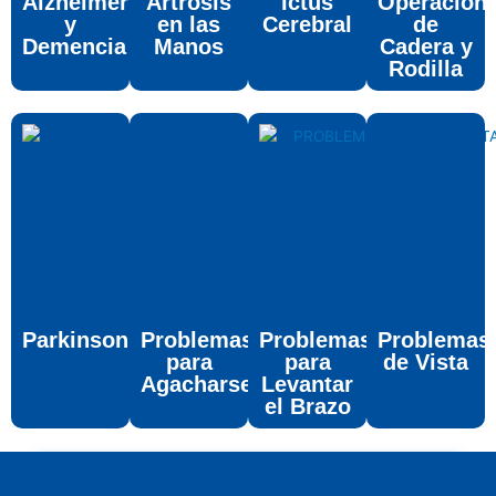
Alzheimer
Artrosis
Ictus
Operación
y
en las
Cerebral
de
Demencia
Manos
Cadera y
Rodilla
Parkinson
Problemas
Problemas
Problemas
para
para
de Vista
Agacharse
Levantar
el Brazo