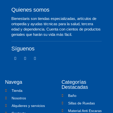
Quienes somos
Bienestaris son tiendas especializadas, artículos de
ortopedia y ayudas técnicas para la salud, tercera
edad y dependencia. Cuenta con cientos de productos
geniales que harán su vida más fácil.
Síguenos
F
T
I
a
w
c
c
i
o
e
t
n
b
t
-
o
e
i
o
r
n
Navega
Categorías
k
s
-
t
Destacadas
f
a
Tienda
g
Baño
r
Nosotros
a
Sillas de Ruedas
m
Alquileres y servicios
-
Material Anti Escaras