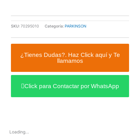
DE
BASE
ANCHA
PLAYERAS
SKU:
70295010
Categoría:
PARKINSON
cantidad
¿Tienes Dudas?. Haz Click aquí y Te
llamamos
Click para Contactar por WhatsApp
Loading...