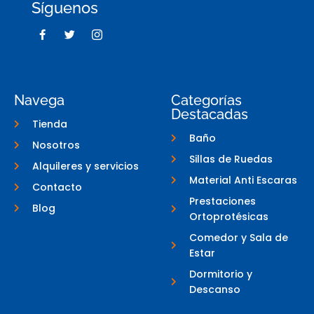
Síguenos
F
T
I
a
w
c
c
i
o
e
t
n
b
t
-
o
e
i
o
r
n
Navega
Categorías
k
s
Destacadas
-
t
Tienda
f
a
g
Baño
Nosotros
r
a
Sillas de Ruedas
Alquileres y servicios
m
-
Material Anti Escaras
Contacto
1
Prestaciones
Blog
Ortoprotésicas
Comedor y Sala de
Estar
Dormitorio y
Descanso