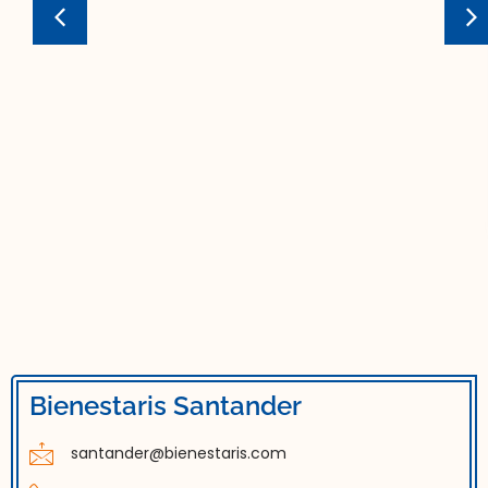
EAN 030A Andador anteroposterior graduable
en altura, con asiento abatible y freno, para
niños y adultos
Bienestaris Santander
santander@bienestaris.com