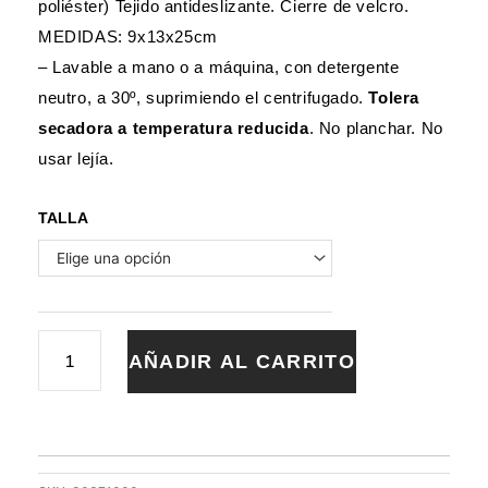
poliéster) Tejido antideslizante. Cierre de velcro.
MEDIDAS: 9x13x25cm
– Lavable a mano o a máquina, con detergente
neutro, a 30º, suprimiendo el centrifugado.
Tolera
secadora a temperatura reducida
. No planchar. No
usar lejía.
BOTA
TALLA
TERMICA
ANTIDESLIZANTE
KIOWA
cantidad
AÑADIR AL CARRITO