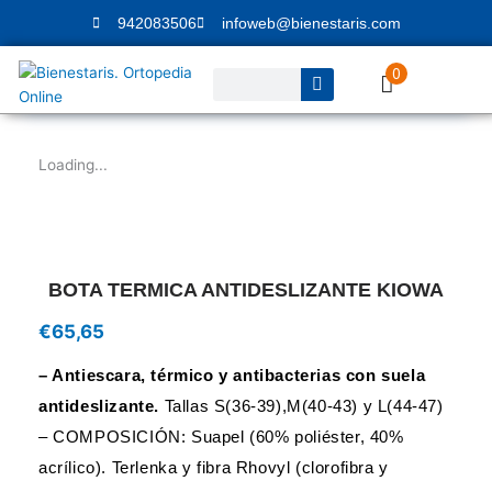
Ir
942083506
infoweb@bienestaris.com
al
contenido
0
Buscar
Loading...
BOTA TERMICA ANTIDESLIZANTE KIOWA
€
65,65
– Antiescara, térmico y antibacterias con suela
antideslizante.
Tallas S(36-39),M(40-43) y L(44-47)
– COMPOSICIÓN: Suapel (60% poliéster, 40%
acrílico). Terlenka y fibra Rhovyl (clorofibra y