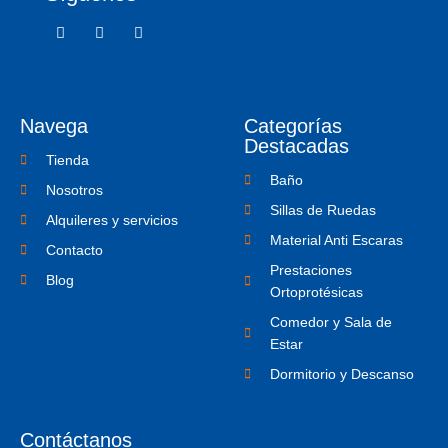
F
T
I
a
w
c
c
i
o
e
t
n
b
t
-
o
e
i
o
r
n
Navega
Categorías
k
s
-
t
Destacadas
f
a
Tienda
g
Baño
r
Nosotros
a
Sillas de Ruedas
m
Alquileres y servicios
-
Material Anti Escaras
1
Contacto
Prestaciones
Blog
Ortoprotésicas
Comedor y Sala de
Estar
Dormitorio y Descanso
Contáctanos