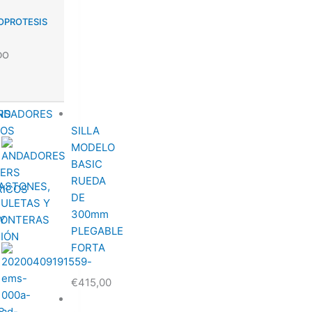
TOPROTESIS
DO
Rango
RS
NDADORES
de
COS
SILLA
precios:
MODELO
desde
BASIC
€450,00
RUEDA
ASTONES,
hasta
DE
ULETAS Y
€490,00
300mm
Y
ONTERAS
PLEGABLE
CIÓN
FORTA
€
415,00