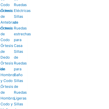
Codo
Ruedas
aciones
Órtesis
Eléctricas
de
Sillas
Antebrazo
de
aciones
Órtesis
Ruedas
de
estrechas
Codo
para
Órtesis
Casa
,
de
Sillas
Dedo
de
Órtesis
Ruedas
ión
de
para
Hombro
Baño
y Codo
Sillas
,
Órtesis
de
de
Ruedas
Hombro,
Ligeras
Codo y
Sillas