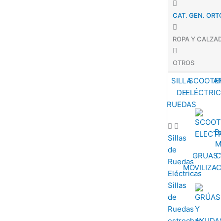
CAT. GEN. OR
ROPA Y CALZA
OTROS
SILLA
SCOOTE
A
DE
ELÉCTRI
RUEDAS
B
Sillas
M
de
GRUAS 
C
Ruedas
MOVILIZA
Eléctricas
Sillas
de
Ruedas
estrechas