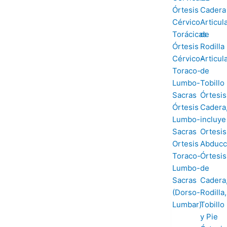
Órtesis
Cadera
Cérvico
Articul
Torácicas
de
Órtesis
Rodilla
Cérvico-
Articul
Toraco-
de
Lumbo-
Tobillo
Sacras
Órtesis
Órtesis
Cadera
Lumbo-
incluye
Sacras
Ortesis
Ortesis
Abducc
Toraco-
Órtesis
Lumbo-
de
Sacras
Cadera
(Dorso-
Rodilla,
Lumbar)
Tobillo
y Pie