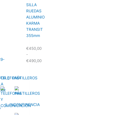
SILLA
RUEDAS
ALUMINIO
KARMA
TRANSIT
355mm
€
450,00
-
€
490,00
DOR
TELEFONÍA
PASTILLEROS
LA
TAR
INCONTINENCIA
s