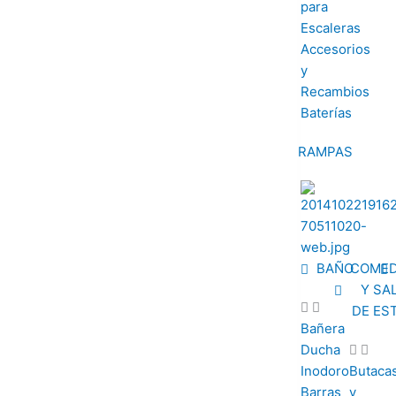
para
Escaleras
Accesorios
y
Recambios
Baterías
RAMPAS
BAÑO
COME
Y SA
DE ES
Bañera
Ducha
Inodoro
Butaca
Barras
y