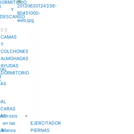
DORMITORIO
s
Y
DESCANSO
s
CAMAS
Y
COLCHONES
ALMOHADAS
AYUDAS
IAL
DORMITORIO
I
RAS
AS
Artrosis
en las
EJERCITADOR
AR
Manos
PIERNAS