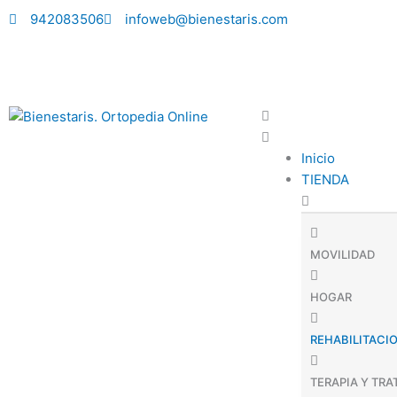
Ir
942083506
infoweb@bienestaris.com
al
contenido
Inicio
TIENDA
MOVILIDAD
HOGAR
REHABILITACI
TERAPIA Y TR