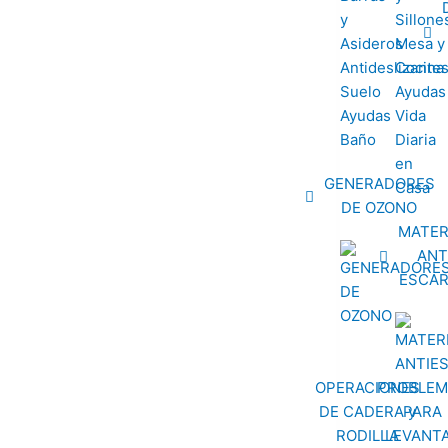
y
Sillone
Asideros
Mesa y
Antideslizante
Cocina
Suelo
Ayudas
Ayudas
Vida
Baño
Diaria
en
GENERADORES
Casa
DE OZONO
MATER
ANT
ESCA
OPERACIONES
PROBLEM
DE CADERA y
PARA
RODILLA
LEVANT