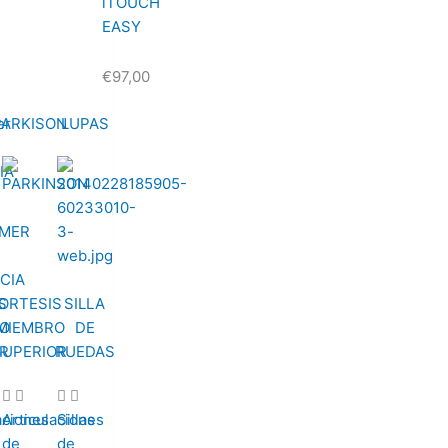
iTOUCH
EASY
€
97,00
er
PARKISON
LUPAS
IA
S
ORTESIS
SILLA
O
MIEMBRO
DE
R
SUPERIOR
RUEDAS
aciones
Articulaciones
Sillas
de
de