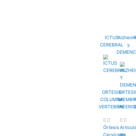
ICTUS
Alzheim
CEREBRAL
y
DEMENC
ORTESIS
ORTESI
COLUMNA
MIEMBR
VERTEBRAL
INFERIO
Órtesis
Articul
Cervicales
de