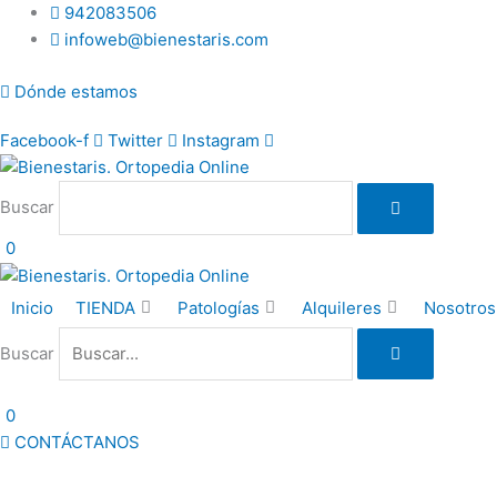
Ir
942083506
al
infoweb@bienestaris.com
contenido
Dónde estamos
Facebook-f
Twitter
Instagram
Buscar
0
Inicio
TIENDA
Patologías
Alquileres
Nosotros
Buscar
0
CONTÁCTANOS