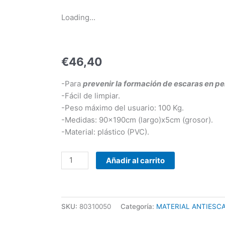
COLCHON
Loading...
ANTIESCARAS
AIRE
SIN
€
46,40
COMPRESOR
cantidad
-Para
prevenir la formación de escaras en 
-Fácil de limpiar.
-Peso máximo del usuario: 100 Kg.
-Medidas: 90x190cm (largo)x5cm (grosor).
-Material: plástico (PVC).
Añadir al carrito
SKU:
80310050
Categoría:
MATERIAL ANTIESC