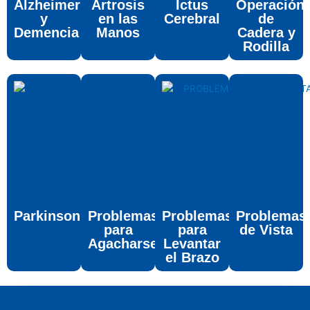
Alzheimer
Artrosis
Ictus
Operación
y
en las
Cerebral
de
Demencia
Manos
Cadera y
Rodilla
Parkinson
Problemas
Problemas
Problemas
para
para
de Vista
Agacharse
Levantar
el Brazo