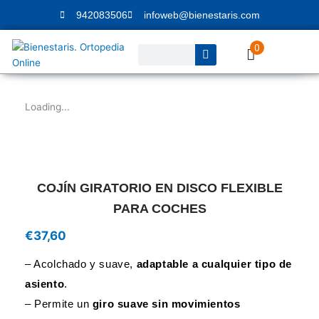
Ir
942083506
infoweb@bienestaris.com
al
contenido
0
Buscar
Loading...
COJÍN GIRATORIO EN DISCO FLEXIBLE
PARA COCHES
€
37,60
– Acolchado y suave,
adaptable a cualquier tipo de
asiento
.
– Permite un
giro suave sin movimientos