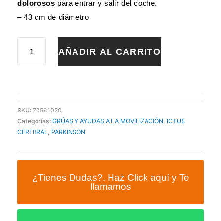
dolorosos
para entrar y salir del coche.
– 43 cm de diámetro
COJÍN
AÑADIR AL CARRITO
GIRATORIO
EN
DISCO
FLEXIBLE
PARA
COCHES
SKU:
70561020
cantidad
Categorías:
GRÚAS Y AYUDAS A LA MOVILIZACIÓN
,
ICTUS
CEREBRAL
,
PARKINSON
¿Tienes Dudas?. Haz Click aquí y Te
llamamos