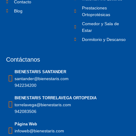
1
Contacto
Prestaciones
Blog
Ortoprotésicas
Comedor y Sala de
Estar
Dormitorio y Descanso
Contáctanos
BIENESTARIS SANTANDER
santander@bienestaris.com
942234200
BIENESTARIS TORRELAVEGA ORTOPEDIA
torrelavega@bienestaris.com
942083506
Página Web
infoweb@bienestaris.com