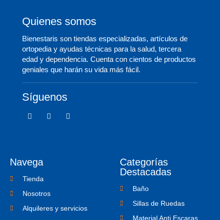
Quienes somos
Bienestaris son tiendas especializadas, artículos de
ortopedia y ayudas técnicas para la salud, tercera
edad y dependencia. Cuenta con cientos de productos
geniales que harán su vida más fácil.
Síguenos
F
T
I
a
w
c
c
i
o
e
t
n
b
t
-
o
e
i
o
r
n
Navega
Categorías
k
s
-
t
Destacadas
f
a
Tienda
g
Baño
r
Nosotros
a
Sillas de Ruedas
m
Alquileres y servicios
-
Material Anti Escaras