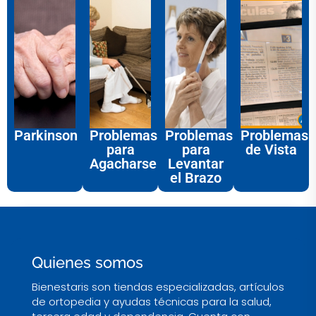
Parkinson
Problemas
Problemas
Problemas
para
para
de Vista
Agacharse
Levantar
el Brazo
Quienes somos
Bienestaris son tiendas especializadas, artículos
de ortopedia y ayudas técnicas para la salud,