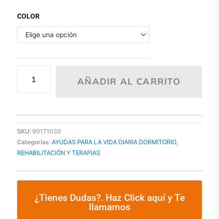
BOTELLA
COLOR
SEMILLAS
FURRY
WARMERS
COZY
FRIO/CALOR
AROMATICA
AÑADIR AL CARRITO
cantidad
SKU:
90171030
Categorías:
AYUDAS PARA LA VIDA DIARIA DORMITORIO
,
REHABILITACIÓN Y TERAPIAS
¿Tienes Dudas?. Haz Click aquí y Te
llamamos