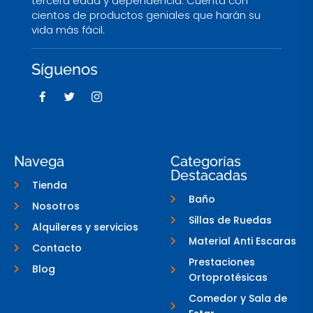
tercera edad y dependencia. Cuenta con
cientos de productos geniales que harán su
vida más fácil.
Síguenos
F
T
I
a
w
c
c
i
o
e
t
n
b
t
-
o
e
i
o
r
n
Navega
Categorías
k
s
Destacadas
-
t
Tienda
f
a
g
Baño
Nosotros
r
a
Sillas de Ruedas
Alquileres y servicios
m
-
Material Anti Escaras
Contacto
1
Prestaciones
Blog
Ortoprotésicas
Comedor y Sala de