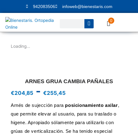
Ir
942083506
infoweb@bienestaris.com
al
contenido
0
Buscar
Loading...
ARNES GRUA CAMBIA PAÑALES
-
Rango
€
204,85
€
255,45
de
precios:
Arnés de sujección para
posicionamiento axilar
,
desde
que permite elevar al usuario, para su traslado o
€204,85
higene. Apropiado sólamente para utilizarlo con
hasta
€255,45
grúas de verticalización. Se ha tenido especial