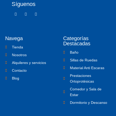
Síguenos
F
T
I
a
w
c
c
i
o
e
t
n
b
t
-
o
e
i
o
r
n
Navega
Categorías
k
s
-
t
Destacadas
f
a
Tienda
g
Baño
r
Nosotros
a
Sillas de Ruedas
m
Alquileres y servicios
-
Material Anti Escaras
1
Contacto
Prestaciones
Blog
Ortoprotésicas
Comedor y Sala de
Estar
Dormitorio y Descanso