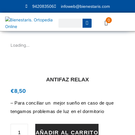
Ir
942083506
infoweb@bienestaris.com
al
contenido
0
Buscar
Loading...
ANTIFAZ RELAX
€
8,50
– Para conciliar un mejor sueño en caso de que
tengamos problemas de luz en el dormitorio
ANTIFAZ
AÑADIR AL CARRITO
RELAX