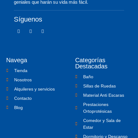
geniales que harán su vida más fácil.
Síguenos
F
T
I
a
w
c
c
i
o
e
t
n
b
t
-
o
e
i
o
r
n
Navega
Categorías
k
s
-
t
Destacadas
f
a
Tienda
g
Baño
r
Nosotros
a
Sillas de Ruedas
m
Alquileres y servicios
-
Material Anti Escaras
1
Contacto
Prestaciones
Blog
Ortoprotésicas
Comedor y Sala de
Estar
Dormitorio y Descanso