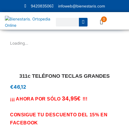
Ir
942083506
infoweb@bienestaris.com
al
contenido
0
Buscar
Loading...
311c TELÉFONO TECLAS GRANDES
€
46,12
34,95€
¡¡¡ AHORA POR SÓLO
!!!
CONSIGUE TU DESCUENTO DEL 15% EN
FACEBOOK