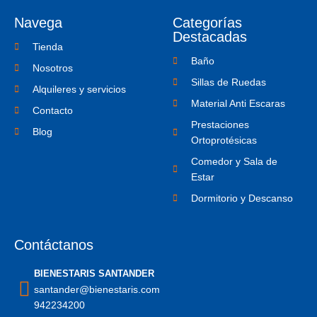
o
e
i
o
r
n
Navega
Categorías
k
s
-
t
Destacadas
f
a
Tienda
g
Baño
r
Nosotros
a
Sillas de Ruedas
m
Alquileres y servicios
-
Material Anti Escaras
1
Contacto
Prestaciones
Blog
Ortoprotésicas
Comedor y Sala de
Estar
Dormitorio y Descanso
Contáctanos
BIENESTARIS SANTANDER
santander@bienestaris.com
942234200