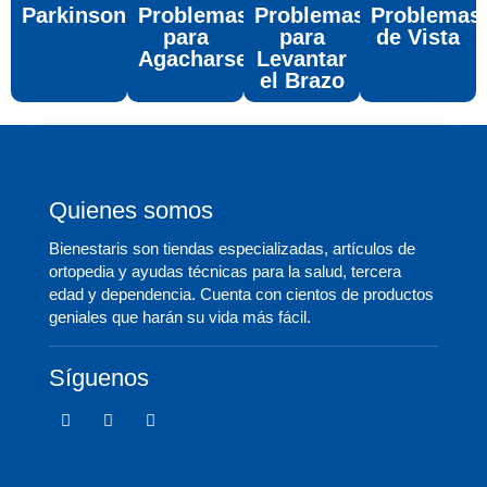
Parkinson
Problemas
Problemas
Problemas
para
para
de Vista
Agacharse
Levantar
el Brazo
Quienes somos
Bienestaris son tiendas especializadas, artículos de
ortopedia y ayudas técnicas para la salud, tercera
edad y dependencia. Cuenta con cientos de productos
geniales que harán su vida más fácil.
Síguenos
F
T
I
a
w
c
c
i
o
e
t
n
b
t
-