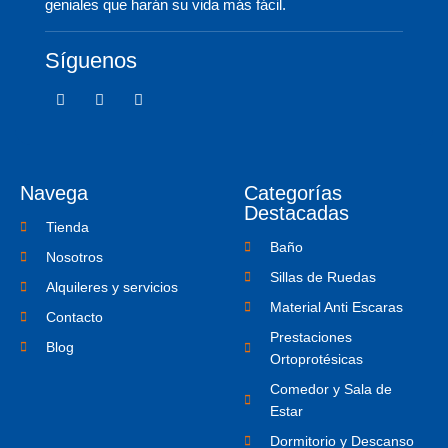
geniales que harán su vida más fácil.
Síguenos
F
T
I
a
w
c
c
i
o
e
t
n
b
t
-
o
e
i
o
r
n
Navega
Categorías
k
s
-
t
Destacadas
f
a
Tienda
g
Baño
r
Nosotros
a
Sillas de Ruedas
m
Alquileres y servicios
-
Material Anti Escaras
1
Contacto
Prestaciones
Blog
Ortoprotésicas
Comedor y Sala de
Estar
Dormitorio y Descanso