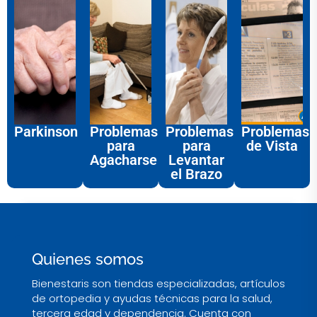
Parkinson
Problemas
Problemas
Problemas
para
para
de Vista
Agacharse
Levantar
el Brazo
Quienes somos
Bienestaris son tiendas especializadas, artículos
de ortopedia y ayudas técnicas para la salud,
tercera edad y dependencia. Cuenta con