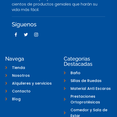
cientos de productos geniales que harán su
vida más fácil.
Síguenos
F
T
I
a
w
c
c
i
o
e
t
n
b
t
-
o
e
i
o
r
n
Navega
Categorías
k
s
Destacadas
-
t
Tienda
f
a
g
Baño
Nosotros
r
a
Sillas de Ruedas
Alquileres y servicios
m
-
Material Anti Escaras
Contacto
1
Prestaciones
Blog
Ortoprotésicas
Comedor y Sala de
Estar