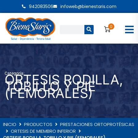
Ir
942083506
infoweb@bienestaris.com
al
contenido
0
Buscar
Categoría:
ORTESIS RODILLA,
TOBILLO Y PIE
(FEMORALES)
INICIO
PRODUCTOS
PRESTACIONES ORTOPROTÉSICAS
ORTESIS DE MIEMBRO INFERIOR
ORTESIS RODILLA, TOBILLO Y PIE (FEMORALES)