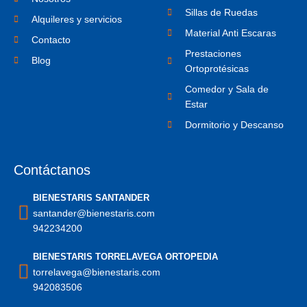
a
Sillas de Ruedas
m
Alquileres y servicios
-
Material Anti Escaras
1
Contacto
Prestaciones
Blog
Ortoprotésicas
Comedor y Sala de
Estar
Dormitorio y Descanso
Contáctanos
BIENESTARIS SANTANDER
santander@bienestaris.com
942234200
BIENESTARIS TORRELAVEGA ORTOPEDIA
torrelavega@bienestaris.com
942083506