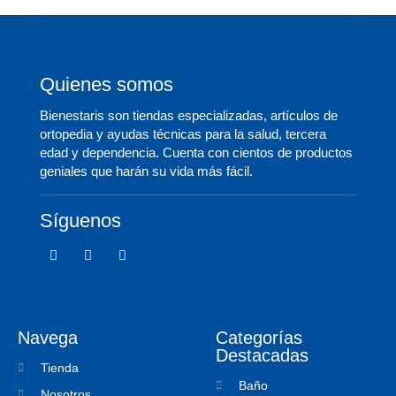
Quienes somos
Bienestaris son tiendas especializadas, artículos de
ortopedia y ayudas técnicas para la salud, tercera
edad y dependencia. Cuenta con cientos de productos
geniales que harán su vida más fácil.
Síguenos
F
T
I
a
w
c
c
i
o
e
t
n
b
t
-
o
e
i
o
r
n
Navega
Categorías
k
s
-
t
Destacadas
f
a
Tienda
g
Baño
r
Nosotros