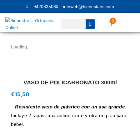
Ir
942083506
infoweb@bienestaris.com
al
contenido
0
Buscar
Loading...
VASO DE POLICARBONATO 300ml
€
15,50
–
Resistente vaso de plástico con un asa grande.
Incluye 2 tapas: una antiderrame y otra en pico para
beber.