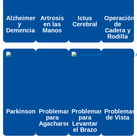
Alzheimer
Artrosis
Ictus
Operación
y
en las
Cerebral
de
Demencia
Manos
Cadera y
Rodilla
Parkinson
Problemas
Problemas
Problemas
para
para
de Vista
Agacharse
Levantar
el Brazo