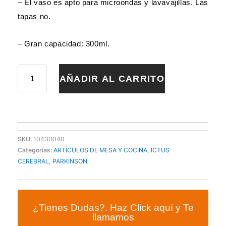
– El vaso es apto para microondas y lavavajillas. Las
tapas no.
– Gran capacidad: 300ml.
VASO
AÑADIR AL CARRITO
DE
POLICARBONATO
300ml
cantidad
SKU:
10430040
Categorías:
ARTÍCULOS DE MESA Y COCINA
,
ICTUS
CEREBRAL
,
PARKINSON
¿Tienes Dudas?. Haz Click aquí y Te
llamamos