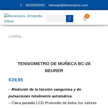
Ir
942083506
infoweb@bienestaris.com
al
contenido
0
Buscar
Loading...
TENSIOMETRO DE MUÑECA BC-28
BEURER
€
29,95
–
Medición de la tensión sanguínea y de
pulsaciones totalmente automática
.
– Clara pantalla LCD.Promedio de todos los valores