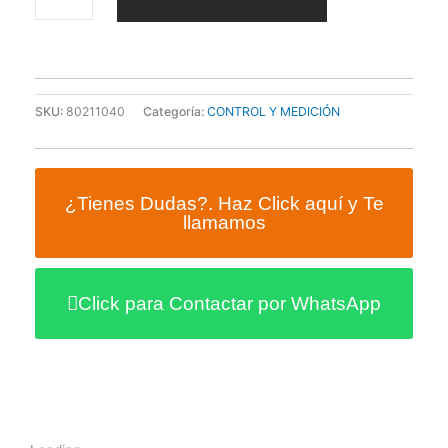
MUÑECA
BC-
28
BEURER
cantidad
SKU:
80211040
Categoría:
CONTROL Y MEDICIÓN
¿Tienes Dudas?. Haz Click aquí y Te
llamamos
Click para Contactar por WhatsApp