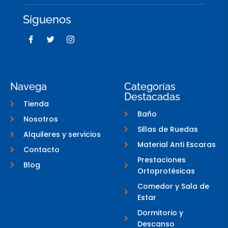
Síguenos
F
T
I
a
w
c
c
i
o
e
t
n
b
t
-
o
e
i
o
r
n
Navega
Categorías
k
s
Destacadas
-
t
Tienda
f
a
g
Baño
Nosotros
r
a
Sillas de Ruedas
Alquileres y servicios
m
-
Material Anti Escaras
Contacto
1
Prestaciones
Blog
Ortoprotésicas
Comedor y Sala de
Estar
Dormitorio y
Descanso