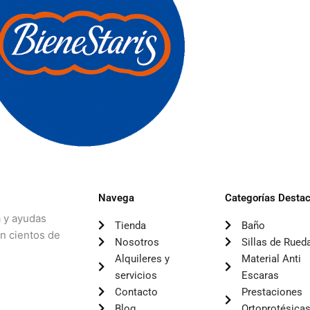
Navega
Categorías Desta
a y ayudas
Tienda
Baño
on cientos de
Nosotros
Sillas de Rued
Alquileres y
Material Anti
servicios
Escaras
Contacto
Prestaciones
Blog
Ortoprotésica