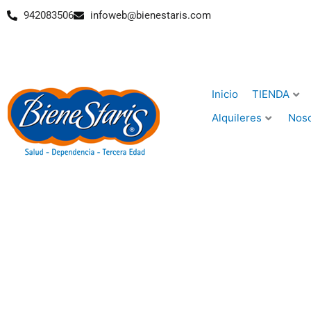
Ir
942083506
infoweb@bienestaris.com
al
contenido
Inicio
TIENDA
Alquileres
Noso