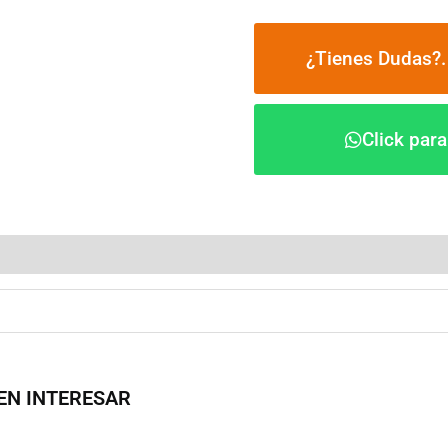
¿Tienes Dudas?.
Click par
EN INTERESAR