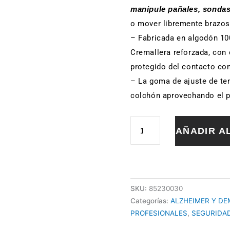
manipule pañales, sondas
o mover libremente brazos 
– Fabricada en algodón 10
Cremallera reforzada, con c
protegido del contacto con 
– La goma de ajuste de ten
colchón aprovechando el p
SABANA
AÑADIR A
SUJECION
CAMA
MANGA
LARGA
105X190cm
SKU:
85230030
cantidad
Categorías:
ALZHEIMER Y DE
PROFESIONALES
,
SEGURIDAD