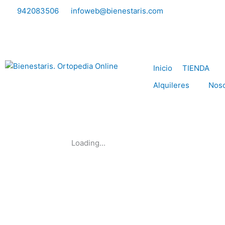
Ir
942083506
infoweb@bienestaris.com
al
contenido
Inicio
TIENDA
Alquileres
Noso
Loading...