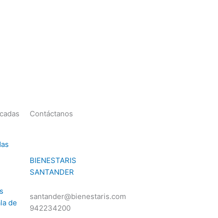
acadas
Contáctanos
das
BIENESTARIS
SANTANDER
s
santander@bienestaris.com
la de
942234200