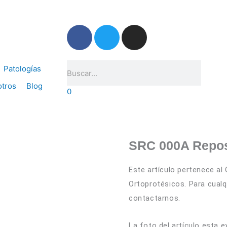
Dónde estam
F
T
I
a
w
n
c
i
s
Buscar
e
t
t
Patologías
b
t
a
tros
Blog
o
e
g
0
o
r
r
k
a
-
m
f
SRC 000A Repos
Este artículo pertenece al
Ortoprotésicos. Para cual
contactarnos.
La foto del artículo esta e