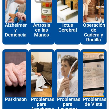
Alzheimer
Artrosis
Ictus
Operación
y
en las
Cerebral
de
Demencia
Manos
Cadera y
Rodilla
Parkinson
Problemas
Problemas
Problemas
para
para
de Vista
Agacharse
Levantar