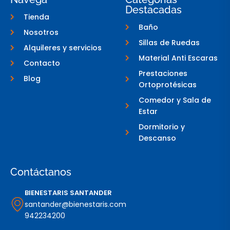
k
s
Destacadas
-
t
Tienda
f
a
g
Baño
Nosotros
r
a
Sillas de Ruedas
Alquileres y servicios
m
-
Material Anti Escaras
Contacto
1
Prestaciones
Blog
Ortoprotésicas
Comedor y Sala de
Estar
Dormitorio y
Descanso
Contáctanos
BIENESTARIS SANTANDER
santander@bienestaris.com
942234200