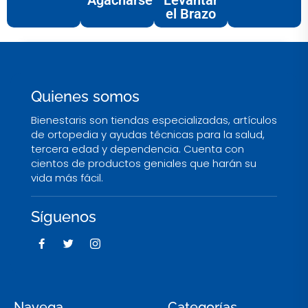
el Brazo
Quienes somos
Bienestaris son tiendas especializadas, artículos
de ortopedia y ayudas técnicas para la salud,
tercera edad y dependencia. Cuenta con
cientos de productos geniales que harán su
vida más fácil.
Síguenos
F
T
I
a
w
c
c
i
o
e
t
n
b
t
-
o
e
i
o
r
n
Navega
Categorías