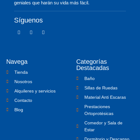
geniales que harán su vida más fácil.
Síguenos
F
T
I
a
w
c
c
i
o
e
t
n
b
t
-
o
e
i
o
r
n
Navega
Categorías
k
s
-
t
Destacadas
f
a
Tienda
g
Baño
r
Nosotros
a
Sillas de Ruedas
m
Alquileres y servicios
-
Material Anti Escaras
1
Contacto
Prestaciones
Blog
Ortoprotésicas
Comedor y Sala de
Estar
Dormitorio y Descanso