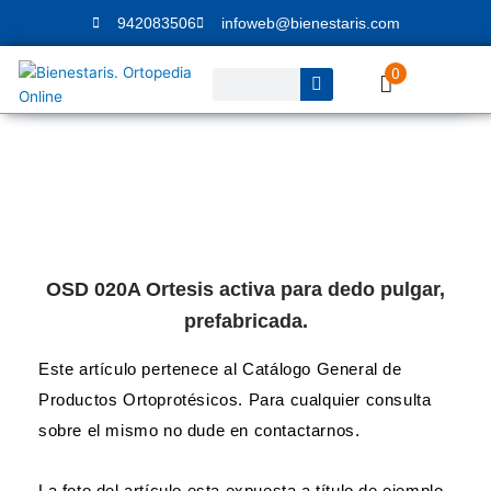
Ir
942083506
infoweb@bienestaris.com
al
contenido
0
Buscar
OSD 020A Ortesis activa para dedo pulgar,
prefabricada.
Este artículo pertenece al Catálogo General de
Productos Ortoprotésicos. Para cualquier consulta
sobre el mismo no dude en contactarnos.
La foto del artículo esta expuesta a título de ejemplo,