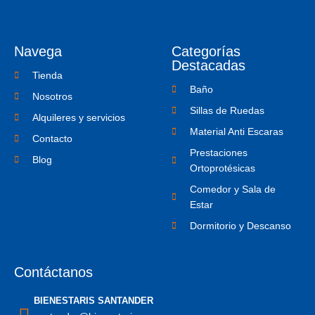
c
i
o
e
t
n
b
t
-
o
e
i
o
r
n
Navega
Categorías
k
s
-
t
Destacadas
f
a
Tienda
g
Baño
r
Nosotros
a
Sillas de Ruedas
m
Alquileres y servicios
-
Material Anti Escaras
1
Contacto
Prestaciones
Blog
Ortoprotésicas
Comedor y Sala de
Estar
Dormitorio y Descanso
Contáctanos
BIENESTARIS SANTANDER