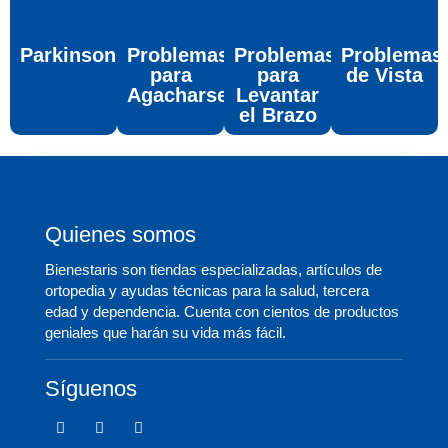
Parkinson
Problemas
Problemas
Problemas
para
para
de Vista
Agacharse
Levantar
el Brazo
Quienes somos
Bienestaris son tiendas especializadas, artículos de
ortopedia y ayudas técnicas para la salud, tercera
edad y dependencia. Cuenta con cientos de productos
geniales que harán su vida más fácil.
Síguenos
F
T
I
a
w
c