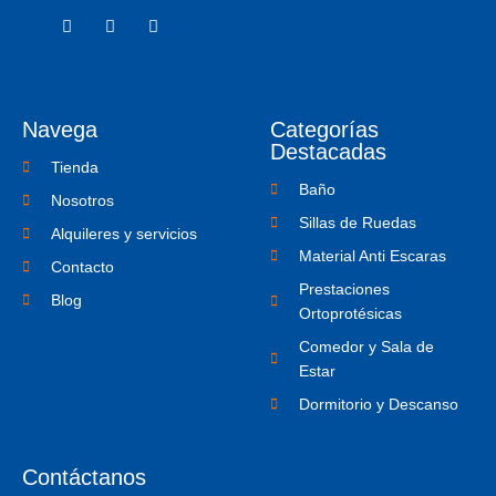
F
T
I
a
w
c
c
i
o
e
t
n
b
t
-
o
e
i
o
r
n
Navega
Categorías
k
s
-
t
Destacadas
f
a
Tienda
g
Baño
r
Nosotros
a
Sillas de Ruedas
m
Alquileres y servicios
-
Material Anti Escaras
1
Contacto
Prestaciones
Blog
Ortoprotésicas
Comedor y Sala de
Estar
Dormitorio y Descanso
Contáctanos