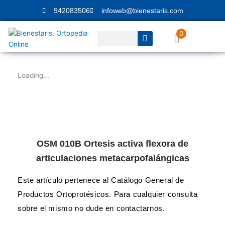
Ir
942083506
infoweb@bienestaris.com
al
contenido
0
Buscar
Loading...
OSM 010B Ortesis activa flexora de
articulaciones metacarpofalángicas
Este artículo pertenece al Catálogo General de
Productos Ortoprotésicos. Para cualquier consulta
sobre el mismo no dude en contactarnos.