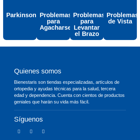
Parkinson
Problemas
Problemas
Problemas
para
para
de Vista
Agacharse
Levantar
el Brazo
Quienes somos
Bienestaris son tiendas especializadas, artículos de
ortopedia y ayudas técnicas para la salud, tercera
edad y dependencia. Cuenta con cientos de productos
geniales que harán su vida más fácil.
Síguenos
F
T
I
a
w
c
c
i
o