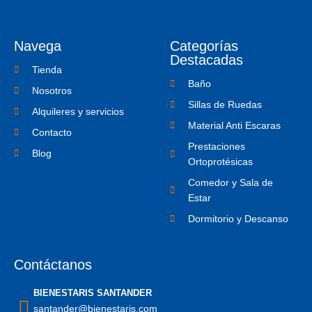
e
t
n
b
t
-
o
e
i
o
r
n
Navega
Categorías
k
s
-
t
Destacadas
f
a
Tienda
g
Baño
r
Nosotros
a
Sillas de Ruedas
m
Alquileres y servicios
-
Material Anti Escaras
1
Contacto
Prestaciones
Blog
Ortoprotésicas
Comedor y Sala de
Estar
Dormitorio y Descanso
Contáctanos
BIENESTARIS SANTANDER
santander@bienestaris.com