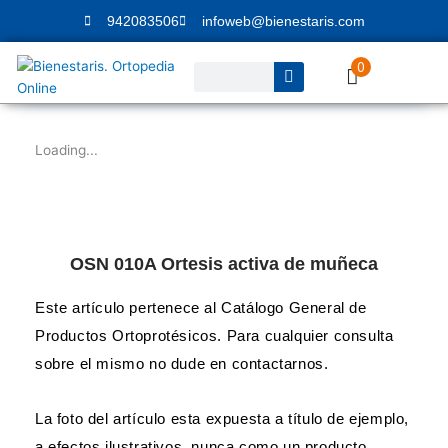
Ir
942083506
infoweb@bienestaris.com
al
contenido
0
Buscar
Loading...
OSN 010A Ortesis activa de muñeca
Este artículo pertenece al Catálogo General de
Productos Ortoprotésicos. Para cualquier consulta
sobre el mismo no dude en contactarnos.
La foto del artículo esta expuesta a título de ejemplo,
a efectos ilustrativos, nunca como un producto