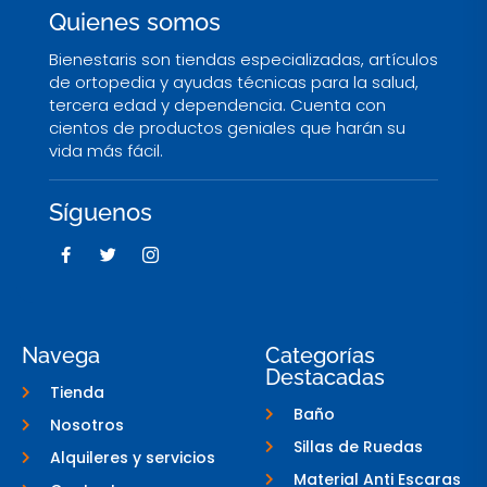
Quienes somos
Bienestaris son tiendas especializadas, artículos
de ortopedia y ayudas técnicas para la salud,
tercera edad y dependencia. Cuenta con
cientos de productos geniales que harán su
vida más fácil.
Síguenos
F
T
I
a
w
c
c
i
o
e
t
n
b
t
-
o
e
i
o
r
n
Navega
Categorías
k
s
Destacadas
-
t
Tienda
f
a
g
Baño
Nosotros
r
a
Sillas de Ruedas
Alquileres y servicios
m
-
Material Anti Escaras