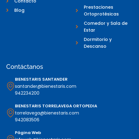
Contacto
1
Prestaciones
Blog
Ortoprotésicas
Comedor y Sala de
Estar
Dormitorio y
Descanso
Contáctanos
BIENESTARIS SANTANDER
santander@bienestaris.com
942234200
BIENESTARIS TORRELAVEGA ORTOPEDIA
torrelavega@bienestaris.com
942083506
Página Web