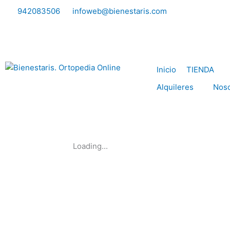
Ir
942083506
infoweb@bienestaris.com
al
contenido
Inicio
TIENDA
Alquileres
Noso
Loading...