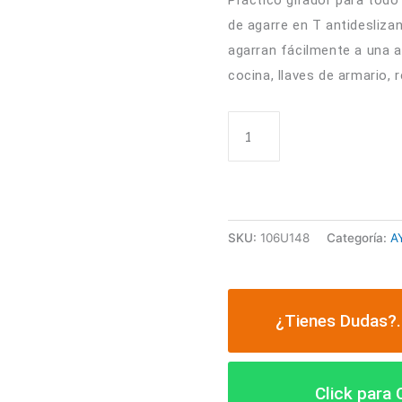
de agarre en T antidesliza
agarran fácilmente a una 
cocina, llaves de armario, 
GIRADOR
AÑADIR A
CON
MANGO
MULTIUSOS
cantidad
SKU:
106U148
Categoría:
A
¿Tienes Dudas?.
Click para