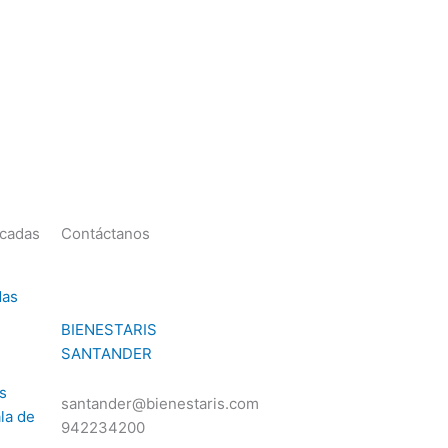
acadas
Contáctanos
das
BIENESTARIS
SANTANDER
s
santander@bienestaris.com
la de
942234200