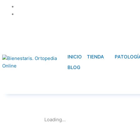
Ir
942083506
al
infoweb@bienestaris.com
contenido
INICIO
TIENDA
PATOLOGÍ
BLOG
Loading...