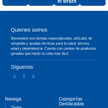
el Brazo
Quienes somos
Bienestaris son tiendas especializadas, artículos de
ortopedia y ayudas técnicas para la salud, tercera
edad y dependencia. Cuenta con cientos de productos
geniales que harán su vida más fácil.
Síguenos
F
T
I
a
w
c
c
i
o
e
t
n
b
t
-
o
e
i
o
r
n
Navega
Categorías
k
s
-
t
Destacadas
f
a
Tienda