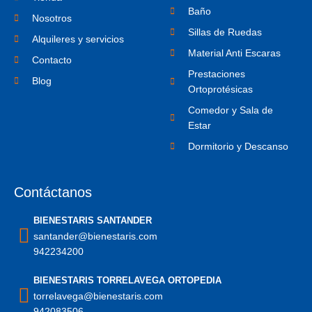
g
Baño
r
Nosotros
a
Sillas de Ruedas
m
Alquileres y servicios
-
Material Anti Escaras
1
Contacto
Prestaciones
Blog
Ortoprotésicas
Comedor y Sala de
Estar
Dormitorio y Descanso
Contáctanos
BIENESTARIS SANTANDER
santander@bienestaris.com
942234200
BIENESTARIS TORRELAVEGA ORTOPEDIA
torrelavega@bienestaris.com
942083506