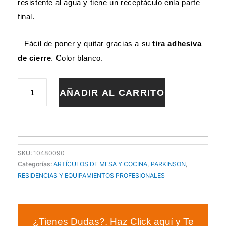
resistente al agua y tiene un receptáculo enla parte
final.
– Fácil de poner y quitar gracias a su
tira adhesiva
de cierre
. Color blanco.
BABERO
AÑADIR AL CARRITO
DESECHABLE
33x45cm
(50UDS)
cantidad
SKU:
10480090
Categorías:
ARTÍCULOS DE MESA Y COCINA
,
PARKINSON
,
RESIDENCIAS Y EQUIPAMIENTOS PROFESIONALES
¿Tienes Dudas?. Haz Click aquí y Te