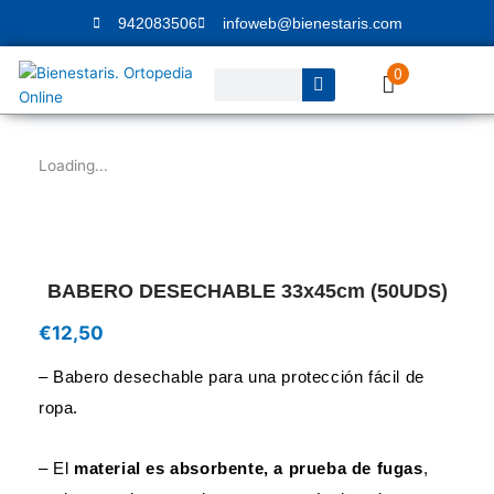
Ir
942083506
infoweb@bienestaris.com
al
contenido
0
Buscar
Loading...
BABERO DESECHABLE 33x45cm (50UDS)
€
12,50
– Babero desechable para una protección fácil de
ropa.
– El
material es absorbente, a prueba de fugas
,