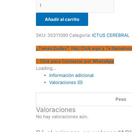
Añadir al carrito
SKU:
30311090
Categoría:
ICTUS CEREBRAL
¿Tienes Dudas?. Haz Click aquí y Te llamamo
Click para Contactar por WhatsApp
Loading...
Información adicional
Valoraciones (0)
Peso
Valoraciones
No hay valoraciones aún.