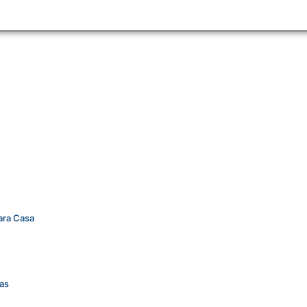
Rango
de
precios:
desde
€450,00
ara Casa
hasta
€490,00
ras