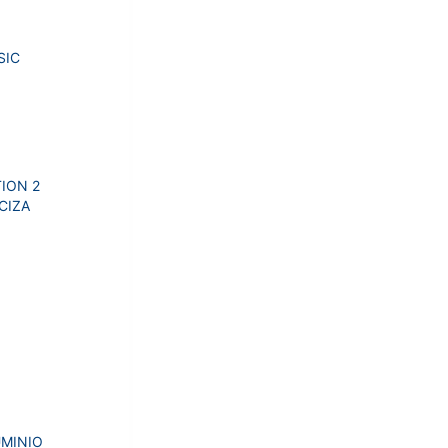
SIC
ION 2
CIZA
UMINIO