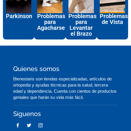
Parkinson
Problemas
Problemas
Problemas
para
para
de Vista
Agacharse
Levantar
el Brazo
Quienes somos
Bienestaris son tiendas especializadas, artículos de
ortopedia y ayudas técnicas para la salud, tercera
edad y dependencia. Cuenta con cientos de productos
geniales que harán su vida más fácil.
Síguenos
F
T
I
a
w
c