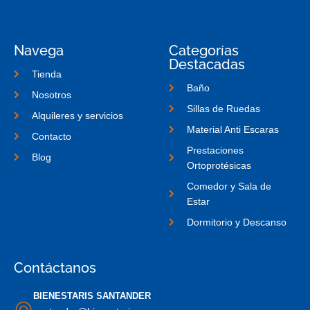
c
i
o
e
t
n
b
t
-
o
e
i
o
r
n
Navega
Categorías
k
s
Destacadas
-
t
f
a
Tienda
g
Baño
r
Nosotros
a
Sillas de Ruedas
m
Alquileres y servicios
-
Material Anti Escaras
1
Contacto
Prestaciones
Blog
Ortoprotésicas
Comedor y Sala de
Estar
Dormitorio y Descanso
Contáctanos
BIENESTARIS SANTANDER