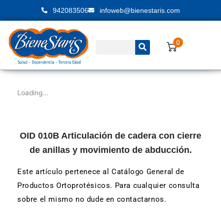
Ir
942083506
infoweb@bienestaris.com
al
contenido
0
Buscar
Loading...
OID 010B Articulación de cadera con cierre
de anillas y movimiento de abducción.
Este artículo pertenece al Catálogo General de
Productos Ortoprotésicos. Para cualquier consulta
sobre el mismo no dude en contactarnos.