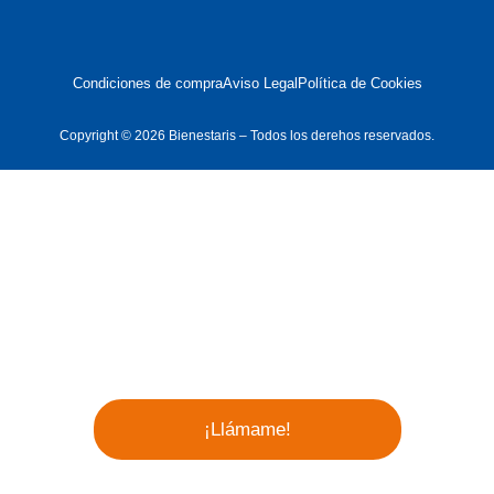
Condiciones de compra
Aviso Legal
Política de Cookies
Copyright © 2026 Bienestaris – Todos los derehos reservados.
¿Tienes Dudas?
Te llamamos lo antes Posible
Telefono
¡Llámame!