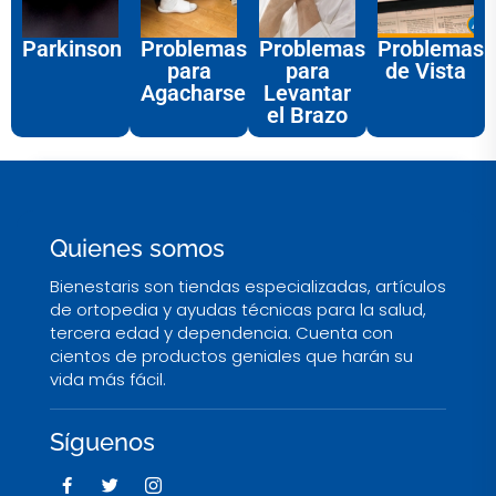
Parkinson
Problemas
Problemas
Problemas
para
para
de Vista
Agacharse
Levantar
el Brazo
Quienes somos
Bienestaris son tiendas especializadas, artículos
de ortopedia y ayudas técnicas para la salud,
tercera edad y dependencia. Cuenta con
cientos de productos geniales que harán su
vida más fácil.
Síguenos
F
T
I
a
w
c