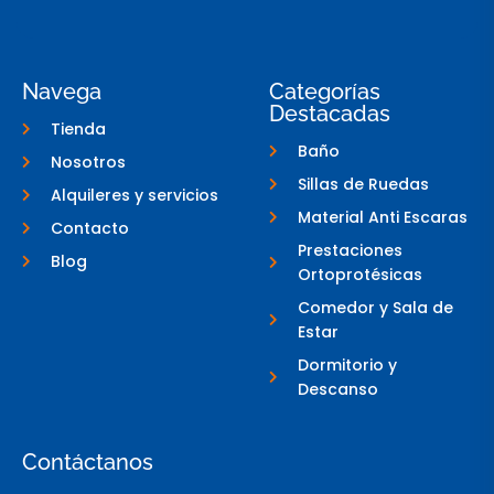
c
i
o
e
t
n
b
t
-
o
e
i
o
r
n
Navega
Categorías
k
s
Destacadas
-
t
Tienda
f
a
g
Baño
Nosotros
r
a
Sillas de Ruedas
Alquileres y servicios
m
-
Material Anti Escaras
Contacto
1
Prestaciones
Blog
Ortoprotésicas
Comedor y Sala de
Estar
Dormitorio y
Descanso
Contáctanos