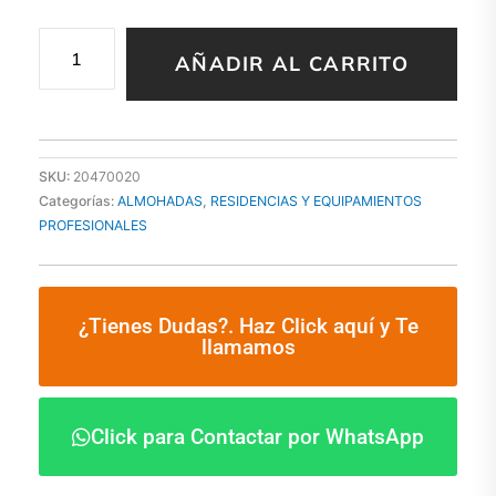
ALMOHADA
AÑADIR AL CARRITO
PLUS
VISCOELASTICA
90X40
cm
cantidad
SKU:
20470020
Categorías:
ALMOHADAS
,
RESIDENCIAS Y EQUIPAMIENTOS
PROFESIONALES
¿Tienes Dudas?. Haz Click aquí y Te
llamamos
Click para Contactar por WhatsApp