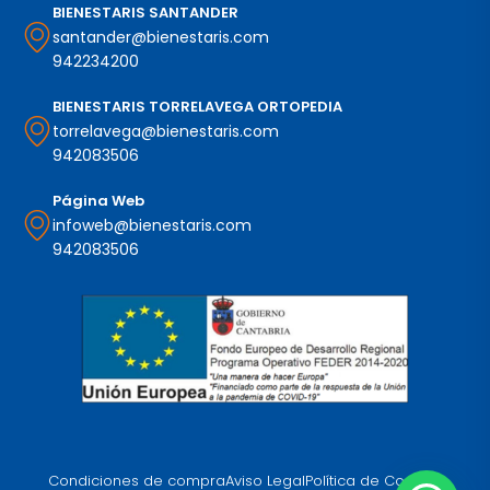
BIENESTARIS SANTANDER
santander@bienestaris.com
942234200
BIENESTARIS TORRELAVEGA ORTOPEDIA
torrelavega@bienestaris.com
942083506
Página Web
infoweb@bienestaris.com
942083506
Condiciones de compra
Aviso Legal
Política de Cookies