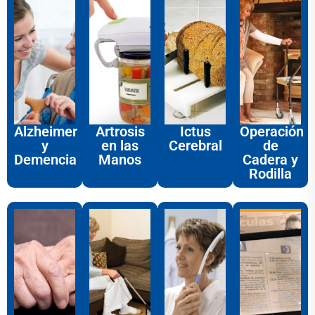
Alzheimer
Artrosis
Ictus
Operación
y
en las
Cerebral
de
Demencia
Manos
Cadera y
Rodilla