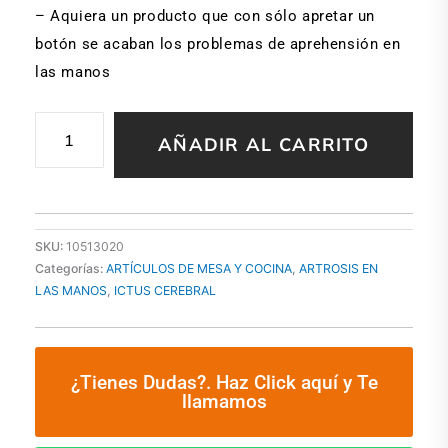
– Aquiera un producto que con sólo apretar un
botón se acaban los problemas de aprehensión en
las manos
ABREBOTELLAS
AÑADIR AL CARRITO
AUTOMATICO
HERCULE
ONE
TOUCH
cantidad
SKU:
10513020
Categorías:
ARTÍCULOS DE MESA Y COCINA
,
ARTROSIS EN
LAS MANOS
,
ICTUS CEREBRAL
¿Tienes Dudas?. Haz Click aquí y Te
llamamos