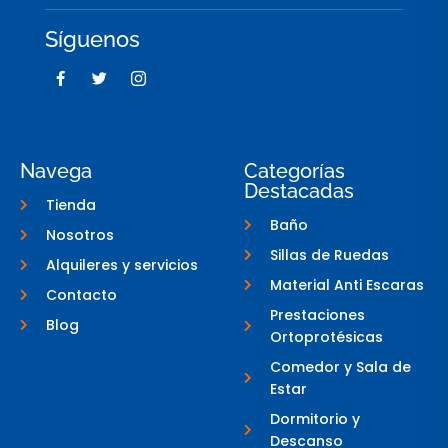
Síguenos
F
T
I
a
w
c
c
i
o
e
t
n
b
t
-
o
e
i
o
r
n
Navega
Categorías
k
s
Destacadas
-
t
Tienda
f
a
g
Baño
Nosotros
r
a
Sillas de Ruedas
Alquileres y servicios
m
-
Material Anti Escaras
Contacto
1
Prestaciones
Blog
Ortoprotésicas
Comedor y Sala de
Estar
Dormitorio y
Descanso